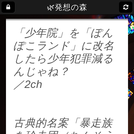
🌿発想の森
「少年院」を「ぽん
ぽこランド」に改名
したら少年犯罪減る
んじゃね？
／2ch
https://t.co/fxIsso7Fh
P
古典的名案「暴走族