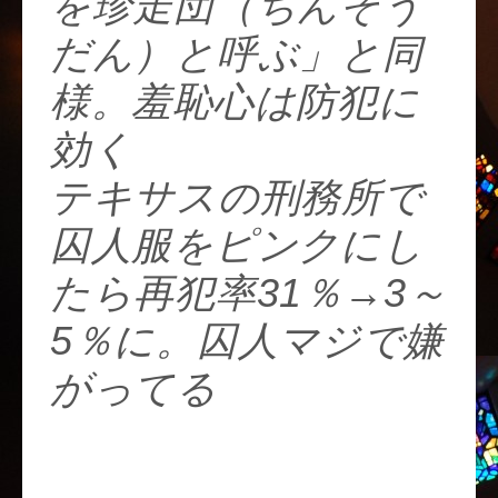
を珍走団（ちんそう
だん）と呼ぶ」と同
様。羞恥心は防犯に
効く
テキサスの刑務所で
囚人服をピンクにし
たら再犯率31％→3～
5％に。囚人マジで嫌
がってる
https://t.co/8lWMhX5
DsT