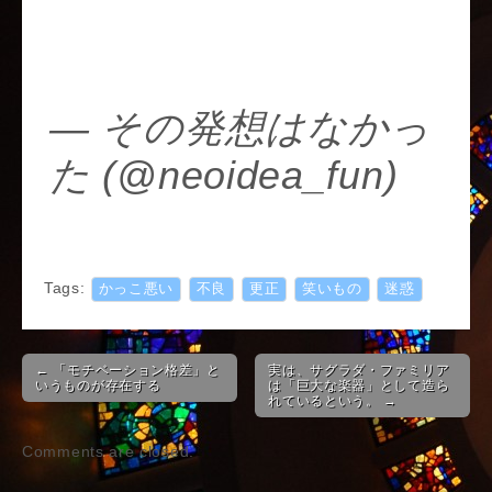
pic.twitter.com/S0uT
SHVL6A
— その発想はなかっ
た (@neoidea_fun)
December 1, 2017
Tags:
かっこ悪い
不良
更正
笑いもの
迷惑
Post
← 「モチベーション格差」と
実は、サグラダ・ファミリア
navigation
いうものが存在する
は「巨大な楽器」として造ら
れているという。 →
Comments are closed.