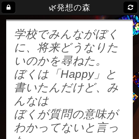
🌿発想の森
学校でみんながぼく
に、将来どうなりた
いのかを尋ねた。
ぼくは「Happy」と
書いたんだけど、み
んなは
ぼくが質問の意味が
わかってないと言っ