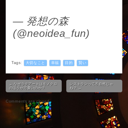
3XS8rn
— 発想の森
(@neoidea_fun)
December 8, 2017
Tags:
大切なこと
幸福
目的
賢い
Post
← なぜラテアートはモノクロ
レストランって不自然じゃ
navigation
のほうが可愛いのか？
ね？ →
Comments are closed.