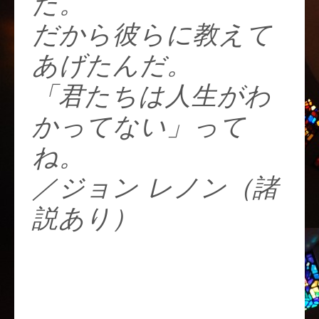
た。
だから彼らに教えて
あげたんだ。
「君たちは人生がわ
かってない」って
ね。
／ジョン レノン（諸
説あり）
https://t.co/3ECeNSQ
MN2
pic.twitter.com/VW3s