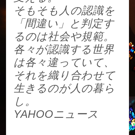
そもそも人の認識を
「間違い」と判定す
るのは社会や規範。
各々が認識する世界
は各々違っていて、
それを織り合わせて
生きるのが人の暮ら
し。
YAHOOニュース
https://t.co/KV43mjQ