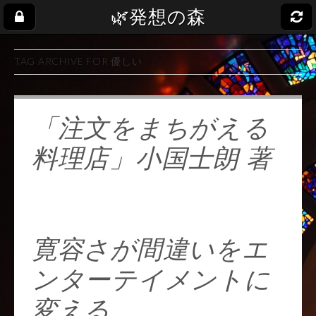
🌿発想の森
TAG ARCHIVE FOR 優しい
「注文をまちがえる
料理店」小国士朗 著
https://t.co/ykrrgSfYT
M
寛容さが間違いをエ
ンターテイメントに
変える。