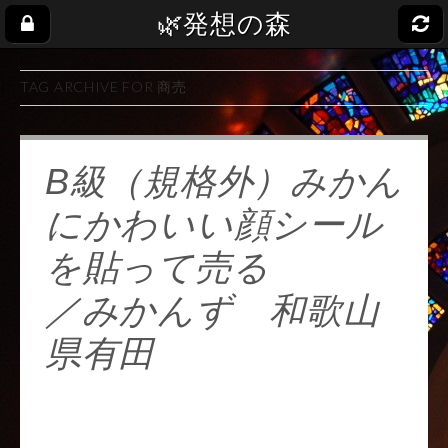
🌿発想の森
TAG ARCHIVE FOR 商売
B級（規格外）みかん
にかわいい顔シール
を貼って売る
／みかんず 和歌山
県有田
pic.twitter.com/v2kY8
6vsHR